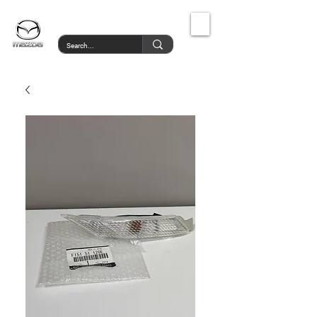
MazdaService.gr