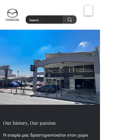
MazdaService.gr
Our history, Our passion
Η εταιρία μας δραστηριοποιείται στον χώρο