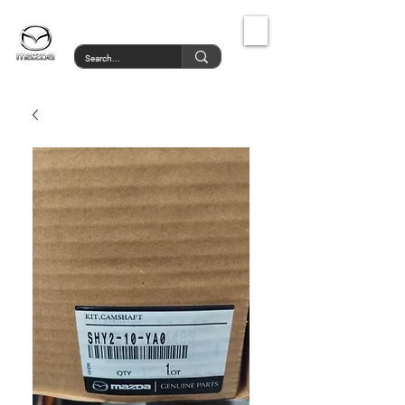
MazdaService.gr