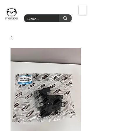
MazdaService.gr