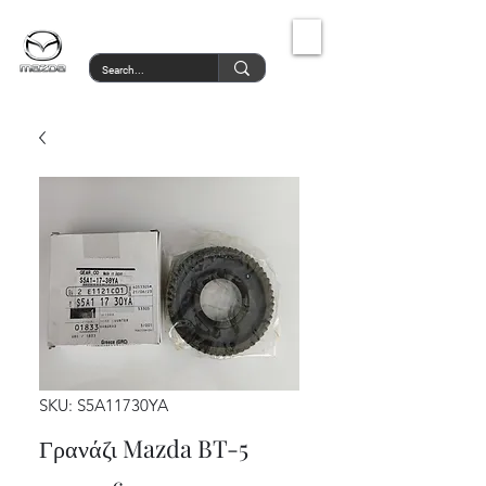
MazdaService.gr
SKU: S5A11730YA
Γρανάζι Mazda BT-5