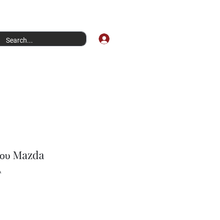
Σύνδεση
μου Mazda
A