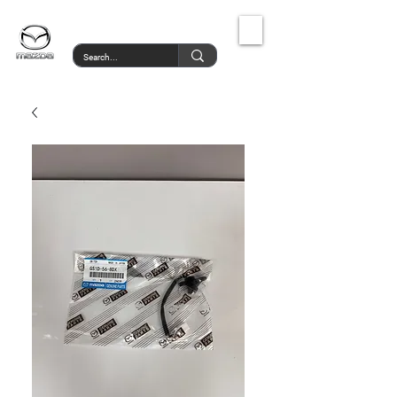
MazdaService.gr