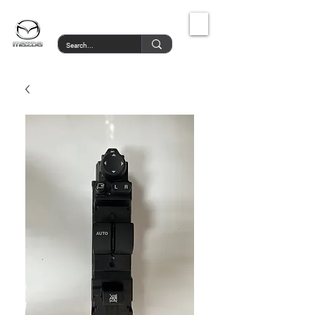
MazdaService.gr