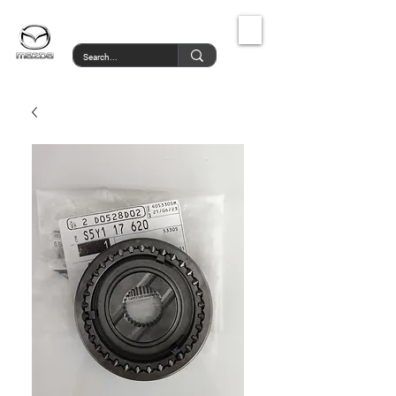
MazdaService.gr