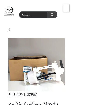
MazdaService.gr
SKU: N3Y113ZE0C
Αντλία βενζίνης Mazda